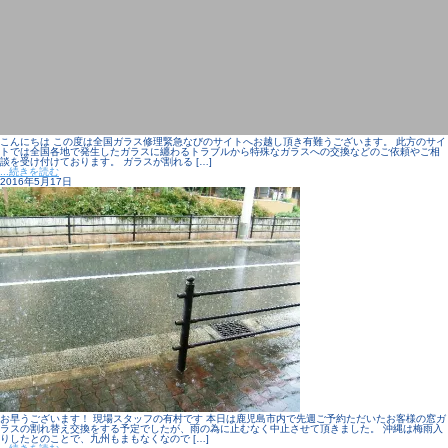
こんにちは この度は全国ガラス修理緊急なびのサイトへお越し頂き有難うございます。 此方のサイ
トでは全国各地で発生したガラスに纏わるトラブルから特殊なガラスへの交換などのご依頼やご相
談を受け付けております。 ガラスが割れる […]
...続きを読む
2016年5月17日
お早うございます！ 現場スタッフの有村です 本日は鹿児島市内で先週ご予約ただいたお客様の窓ガ
ラスの割れ替え交換をする予定でしたが、雨の為に止むなく中止させて頂きました。 沖縄は梅雨入
りしたとのことで、九州もまもなくなので […]