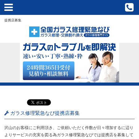
HOME
提携店募集
なびについて？
店舗検索
新着情報
全国のブログ
よくある質問
運営会社
ガラス修理緊急なび提携店募集
お問い合わせ
沢山のお客様にご利用頂き、ご依頼いただく件数が日々増加するに辺り
プライバシーポリシー
よりサービスの充実を図る為ガラス修理緊急なびでは提携店を募集して