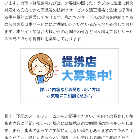
います。ガラス修理緊急なびは、お客様の困ったトラブルに迅速に解決
提携店募集
対応する安心できる高品質の技術とサービスを適正価格で迅速に提供す
る事を目的に運営しております。私たちがサービスの提供を継続できる
サイトマップ
のもお客様は本サービスにご理解いただいているからだと確信しており
ます。本サイトではお客様からのお問合わせなど日々増えておりサービ
ス拡充の点から提携店を募集しております。
是非、下記のメールフォームからご応募ください。社内での審査した後
審査内容に問題がなかった場合には提携店の契約関係の準備をいたしま
す。また、審査のよってご要望に沿えない場合もありますので予めご了
承ください。詳しい内容などお聞きしたい方はお気軽にご相談くださ