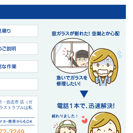
市・合志市 店（ガ
ガラストラブルは私
72-3249