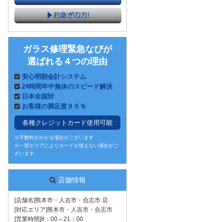
ガラス修理緊急なびが
選ばれる４つの理由
安心明朗会計システム
24時間年中無休のスピード解決
日本全国対
お客様の満足度９５％
各種クレジットカード使用可能
※手数料がかかる場合がございます
※一部エリアによりカードが使えない場合がご
ざいます
店舗情報
[店舗名]熊本市・人吉市・合志市 店
[対応エリア]熊本市・人吉市・合志市
[営業時間]8：00～21：00