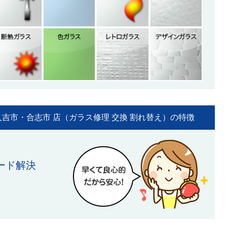
吉市・合志市 店（ガラス修理 交換 割れ替え）の特徴
ード解決