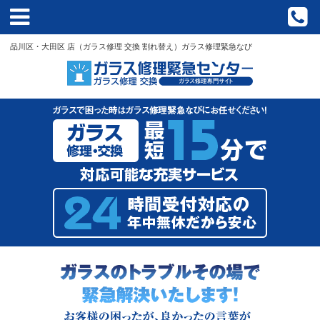
HOME
品川区・大田区 店（ガラス修理 交換 割れ替え）ガラス修理緊急なび
クーポン
流れ
料金
施工事例
ブログ