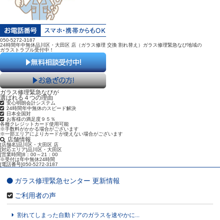
050-5272-3187
24時間年中無休品川区・大田区 店（ガラス修理 交換 割れ替え）ガラス修理緊急なび地域の
ガラストラブル受付中！
ガラス修理緊急なびが
選ばれる４つの理由
安心明朗会計システム
24時間年中無休のスピード解決
日本全国対
お客様の満足度９５％
各種クレジットカード使用可能
※手数料がかかる場合がございます
※一部エリアによりカードが使えない場合がございます
店舗情報
[店舗名]品川区・大田区 店
[対応エリア]品川区・大田区
[営業時間]8：00～21：00
※受付は年中無休24時間
[電話番号]050-5272-3187
ガラス修理緊急センター 更新情報
ご利用者の声
割れてしまった自動ドアのガラスを速やかに...