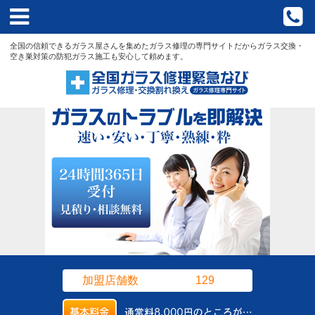
aaaaaa
HOME
全国の信頼できるガラス屋さんを集めたガラス修理の専門サイトだからガラス交換・
空き巣対策の防犯ガラス施工も安心して頼めます。
なびについて？
店舗検索
新着情報
全国のブログ
よくある質問
運営会社
お問い合わせ
加盟店舗数
129
プライバシーポリシー