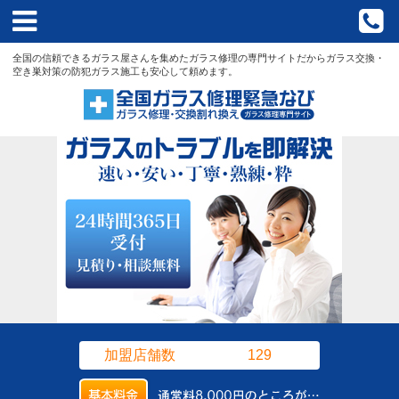
aaaaaa
HOME
全国の信頼できるガラス屋さんを集めたガラス修理の専門サイトだからガラス交換・
空き巣対策の防犯ガラス施工も安心して頼めます。
なびについて？
店舗検索
新着情報
全国のブログ
よくある質問
運営会社
お問い合わせ
加盟店舗数
129
プライバシーポリシー