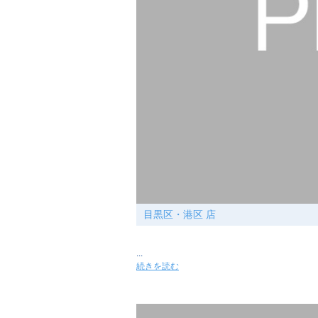
目黒区・港区 店
...
続きを読む