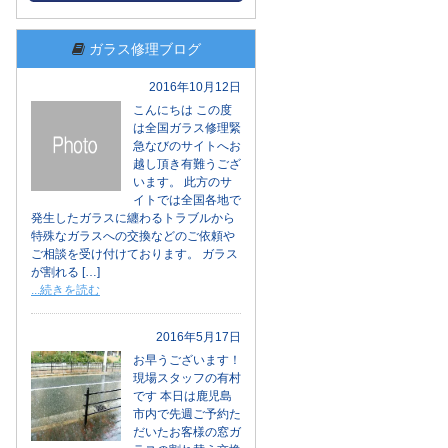
ガラス修理ブログ
2016年10月12日
こんにちは この度
は全国ガラス修理緊
急なびのサイトへお
越し頂き有難うござ
います。 此方のサ
イトでは全国各地で
発生したガラスに纏わるトラブルから
特殊なガラスへの交換などのご依頼や
ご相談を受け付けております。 ガラス
が割れる […]
...続きを読む
2016年5月17日
お早うございます！
現場スタッフの有村
です 本日は鹿児島
市内で先週ご予約た
だいたお客様の窓ガ