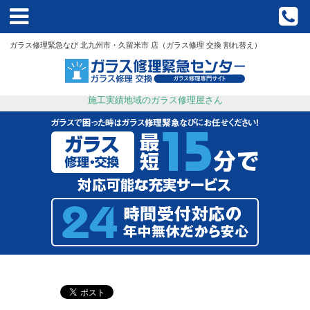
HOME
ガラス修理緊急なび 北九州市・久留米市 店（ガラス修理 交換 割れ替え）
クーポン
施工実績地域のガラス修理屋さん
流れ
料金
施工事例
ブログ