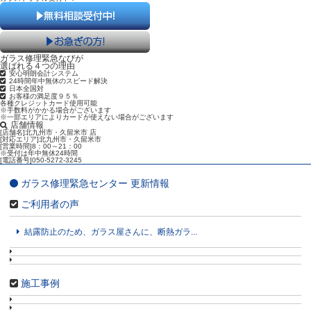
ガラス修理緊急なびが
選ばれる４つの理由
安心明朗会計システム
24時間年中無休のスピード解決
日本全国対
お客様の満足度９５％
各種クレジットカード使用可能
※手数料がかかる場合がございます
※一部エリアによりカードが使えない場合がございます
店舗情報
[店舗名]北九州市・久留米市 店
[対応エリア]北九州市・久留米市
[営業時間]8：00～21：00
※受付は年中無休24時間
[電話番号]050-5272-3245
ガラス修理緊急センター 更新情報
ご利用者の声
結露防止のため、ガラス屋さんに、断熱ガラ...
施工事例